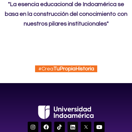
"La esencia educacional de Indoamérica se
basa en la construcción del conocimiento con
nuestros pilares institucionales"
#Crea
TuPropiaHistoria
I
F
T
L
Y
n
a
i
i
o