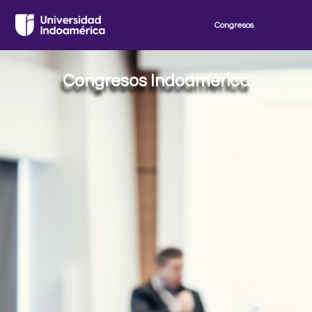
Ir
al
Congresos
contenido
Congresos Indoamérica