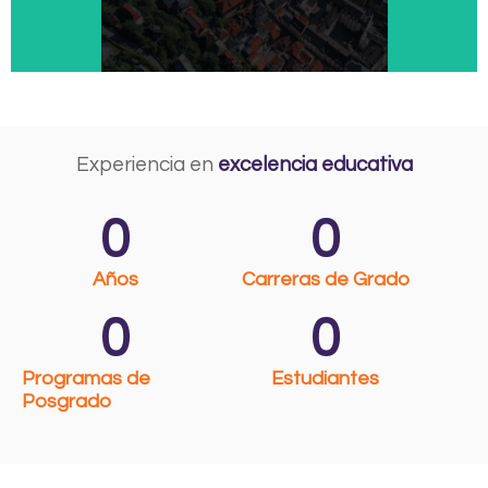
s
a
l
e
r
Experiencia en
excelencia educativa
t
.
0
0
Años
Carreras de Grado
0
0
Programas de
Estudiantes
Posgrado