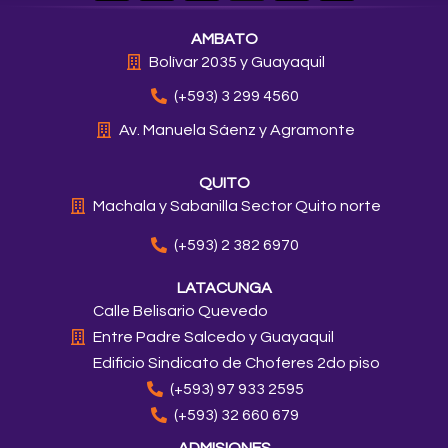
s
c
k
n
u
t
e
t
k
t
AMBATO
a
b
o
e
u
g
o
k
d
b
Bolívar 2035 y Guayaquil
r
o
i
e
a
k
n
(+593) 3 299 4560
m
Av. Manuela Sáenz y Agramonte
QUITO
Machala y Sabanilla Sector Quito norte
(+593) 2 382 6970
LATACUNGA
Calle Belisario Quevedo
Entre Padre Salcedo y Guayaquil
Edificio Sindicato de Choferes 2do piso
(+593) 97 933 2595
(+593) 32 660 679