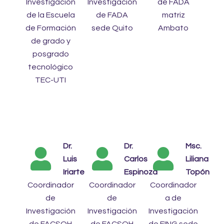
Investigación
Investigación
de FADA
de la Escuela
de FADA
matriz
de Formación
sede Quito
Ambato
de grado y
posgrado
tecnológico
TEC-UTI
Dr.
Dr.
Msc.
Luis
Carlos
Liliana
Iriarte
Espinoza
Topón
Coordinador
Coordinador
Coordinador
de
de
a de
Investigación
Investigación
Investigación
de FACSOH
de FACSOH
de FING sede