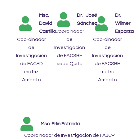
Msc.
Dr. José
Dr.
David
Sánchez
Wilmer
Castillo
Coordinador
Esparza
Coordinador
de
Coordinador
de
Investigación
de
Investigación
de FACSBH
Investigación
de FACED
sede Quito
de FACSBH
matriz
matriz
Ambato
Ambato
Msc. Erlin Estrada
Coordinador de Investigación de FAJCP