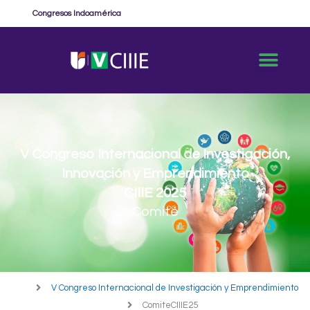
Ir
Congresos Indoamérica
al
contenido
V Congreso Internacional de Investigación,
Innovación y Emprendimiento
CIIIE 2025
Comité
V Congreso Internacional de Investigación y Emprendimiento
ComiteCIIIE25