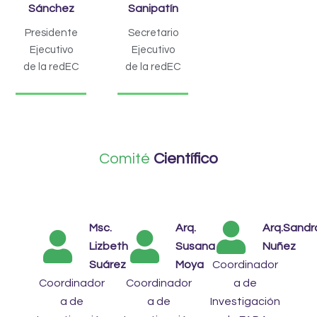
Sánchez
Sanipatín
Presidente
Secretario
Ejecutivo
Ejecutivo
de la redEC
de la redEC
Comité
Científico
Msc.
Arq.
Arq.Sandr
Lizbeth
Susana
Nuñez
Suárez
Moya
Coordinador
Coordinador
Coordinador
a de
a de
a de
Investigación