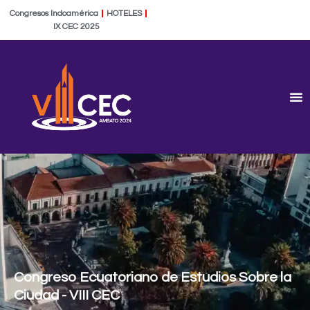
Ir
Congresos Indoamérica
HOTELES
al
IX CEC 2025
contenido
Congreso Ecuatoriano de Estudios Sobre la
Ciudad - VIII CEC