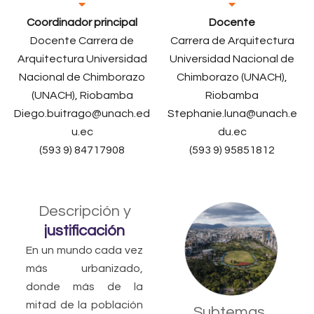
Coordinador principal
Docente
Docente Carrera de
Carrera de Arquitectura
Arquitectura Universidad
Universidad Nacional de
Nacional de Chimborazo
Chimborazo (UNACH),
(UNACH), Riobamba
Riobamba
Diego.buitrago@unach.ed
Stephanie.luna@unach.e
u.ec
du.ec
(593 9) 84717908
(593 9) 95851812
Descripción y
justificación
En un mundo cada vez
más urbanizado,
donde más de la
mitad de la población
Subtemas