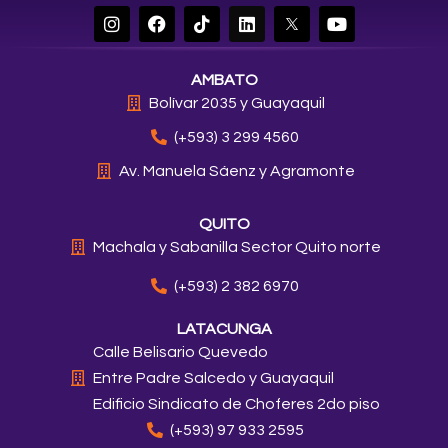
I
F
T
L
Y
n
a
i
i
o
s
c
k
n
u
t
e
t
k
t
AMBATO
a
b
o
e
u
g
o
k
d
b
Bolívar 2035 y Guayaquil
r
o
i
e
a
k
n
(+593) 3 299 4560
m
Av. Manuela Sáenz y Agramonte
QUITO
Machala y Sabanilla Sector Quito norte
(+593) 2 382 6970
LATACUNGA
Calle Belisario Quevedo
Entre Padre Salcedo y Guayaquil
Edificio Sindicato de Choferes 2do piso
(+593) 97 933 2595