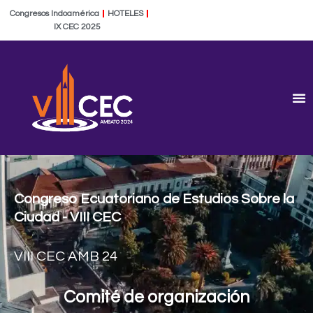
Ir
Congresos Indoamérica
HOTELES
al
IX CEC 2025
contenido
Congreso Ecuatoriano de Estudios Sobre la
Ciudad - VIII CEC
VIII CEC AMB 24
Comité de organización