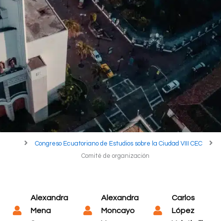
Congreso Ecuatoriano de Estudios sobre la Ciudad VIII CEC
Comité de organización
Alexandra
Alexandra
Carlos
Mena
Moncayo
López