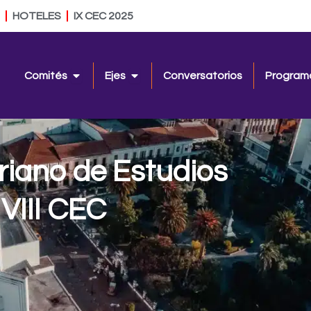
HOTELES
IX CEC 2025
Open Comités
Open Ejes
Comités
Ejes
Conversatorios
Program
iano de Estudios
 VIII CEC