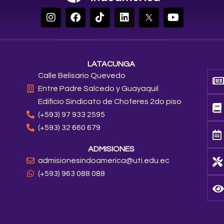
I
F
T
L
Y
n
a
i
i
o
s
c
k
n
u
t
e
t
k
t
a
b
o
e
u
g
o
k
d
b
LATACUNGA
r
o
i
e
Calle Belisario Quevedo
a
k
n
Entre Padre Salcedo y Guayaquil
m
Edificio Sindicato de Choferes 2do piso
(+593) 97 933 2595
(+593) 32 660 679
ADMISIONES
admisionesindoamerica@uti.edu.ec
(+593) 963 088 088