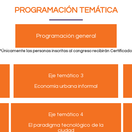
PROGRAMACIÓN TEMÁTICA
Programación general
*Únicamente las personas inscritas al congreso recibirán Certificado
Eje temático 3
Economía urbana informal
Eje temático 4
El paradigma tecnológico de la
ciudad