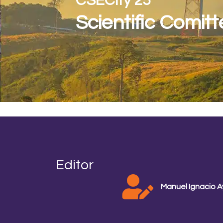
CSECity’25
Scientific Comit
Editor
Manuel Ignacio A