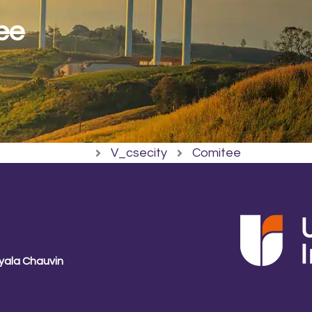
tee
V_csecity
Comitee
yala Chauvin