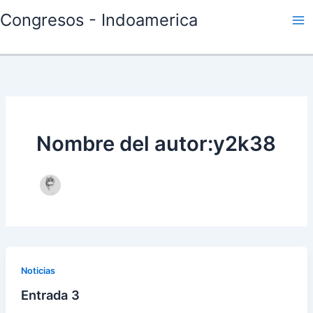
Ir
Ma
Congresos - Indoamerica
al
Me
contenido
Nombre del autor:y2k38
Noticias
Entrada 3