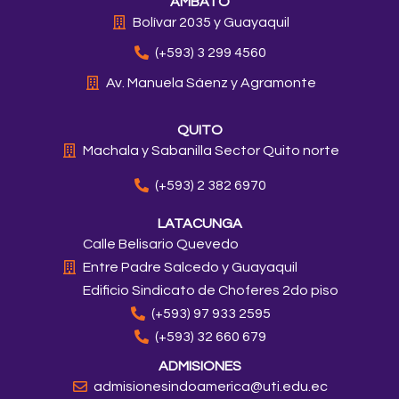
AMBATO
a
b
o
e
u
g
o
k
d
b
Bolívar 2035 y Guayaquil
r
o
i
e
a
k
n
(+593) 3 299 4560
m
Av. Manuela Sáenz y Agramonte
QUITO
Machala y Sabanilla Sector Quito norte
(+593) 2 382 6970
LATACUNGA
Calle Belisario Quevedo
Entre Padre Salcedo y Guayaquil
Edificio Sindicato de Choferes 2do piso
(+593) 97 933 2595
(+593) 32 660 679
ADMISIONES
admisionesindoamerica@uti.edu.ec